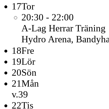
17
Tor
20:30 - 22:00
A-Lag Herrar
Träning
Hydro Arena, Bandyha
18
Fre
19
Lör
20
Sön
21
Mån
v.39
22
Tis