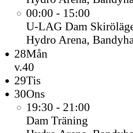
00:00 - 15:00
U-LAG Dam
Skiröläg
Hydro Arena, Bandyha
28
Mån
v.40
29
Tis
30
Ons
19:30 - 21:00
Dam
Träning