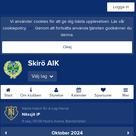
Logga in
Vi använder cookies för att ge dig bästa upplevelsen. Läs vår
cookiepolicy
här
. Genom att fortsätta använda tjänsten godkänner du
denna.
Okej
Skirö AIK
Välj lag
Start
Om klubben
Styrelse
Kalender
Sponsorer
Mer
Nästa match för A-Lag Herrar
Nässjö IF
9 sep, 00:00
Hydro Arena, Bandyhallen
Oktober 2024