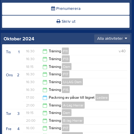
Prenumerera
Skriv ut
Oktober 2024
Alla aktiviteter
16:30
Träning
F11
v.40
Tis
1
16:30
Träning
F13
17:45
18:15
Träning
Dam
17:45
16:30
Träning
F17
Ons
2
20:30
16:30
Träning
U-LAG Dam
18:00
16:30
Träning
F15
18:00
17:00
Packning av påsar till lägret
Ledare
18:00
21:00
Träning
A-Lag Herrar
18:30
19:15
Träning
Dam
Tor
3
22:30
20:00
Träning
B-lag Herrar
20:30
16:00
Träning
F17
Fre
4