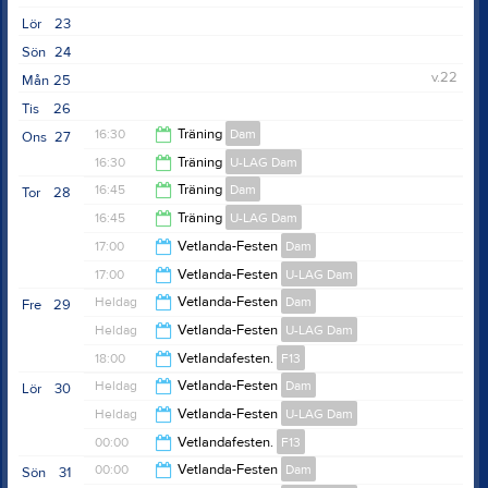
18:00
Lör
23
Sön
24
v.22
Mån
25
Tis
26
16:30
Träning
Dam
Ons
27
16:30
Träning
U-LAG Dam
18:00
16:45
Träning
Dam
Tor
28
18:00
16:45
Träning
U-LAG Dam
17:45
17:00
Vetlanda-Festen
Dam
18:00
17:00
Vetlanda-Festen
U-LAG Dam
00:00
Heldag
Vetlanda-Festen
Dam
Fre
29
00:00
Heldag
Vetlanda-Festen
U-LAG Dam
18:00
Vetlandafesten.
F13
Heldag
Vetlanda-Festen
Dam
Lör
30
00:00
Heldag
Vetlanda-Festen
U-LAG Dam
00:00
Vetlandafesten.
F13
00:00
Vetlanda-Festen
Dam
Sön
31