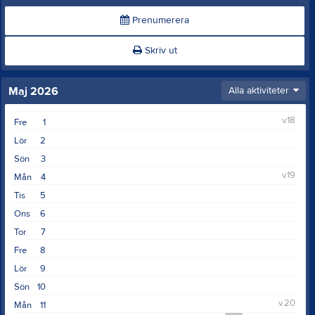
Prenumerera
Skriv ut
Maj 2026
Alla aktiviteter
v.18
Fre
1
Lör
2
Sön
3
v.19
Mån
4
Tis
5
Ons
6
Tor
7
Fre
8
Lör
9
Sön
10
v.20
Mån
11