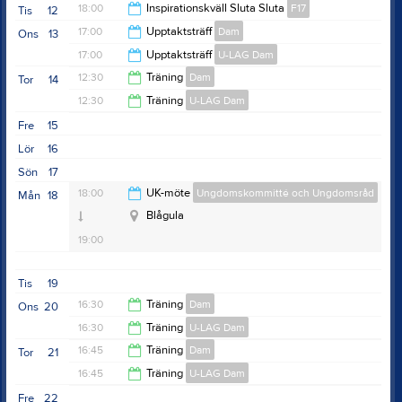
18:00
Inspirationskväll Sluta Sluta
F17
Tis
12
17:00
Upptaktsträff
Dam
Ons
13
20:00
17:00
Upptaktsträff
U-LAG Dam
18:00
12:30
Träning
Dam
Tor
14
18:00
12:30
Träning
U-LAG Dam
14:00
Fre
15
14:00
Lör
16
Sön
17
18:00
UK-möte
Ungdomskommitté och Ungdomsråd
v.21
Mån
18
Blågula
19:00
Tis
19
16:30
Träning
Dam
Ons
20
16:30
Träning
U-LAG Dam
18:00
16:45
Träning
Dam
Tor
21
18:00
16:45
Träning
U-LAG Dam
17:45
Fre
22