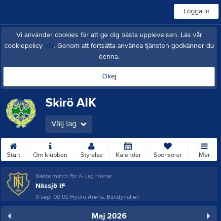
Logga in
Vi använder cookies för att ge dig bästa upplevelsen. Läs vår
cookiepolicy
här
. Genom att fortsätta använda tjänsten godkänner du
denna.
Okej
Skirö AIK
Välj lag
Start
Om klubben
Styrelse
Kalender
Sponsorer
Mer
Nästa match för A-Lag Herrar
Nässjö IF
9 sep, 00:00
Hydro Arena, Bandyhallen
Maj 2026