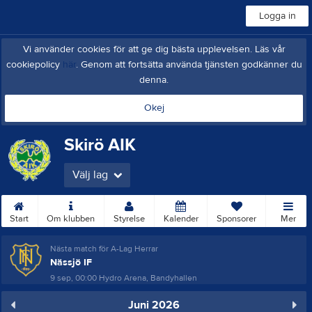
Logga in
Vi använder cookies för att ge dig bästa upplevelsen. Läs vår
cookiepolicy
här
. Genom att fortsätta använda tjänsten godkänner du
denna.
Okej
Skirö AIK
Välj lag
Start
Om klubben
Styrelse
Kalender
Sponsorer
Mer
Nästa match för A-Lag Herrar
Nässjö IF
9 sep, 00:00
Hydro Arena, Bandyhallen
Juni 2026