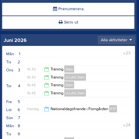
Prenumerera
Skriv ut
Juni 2026
Alla aktiviteter
v.23
Mån
1
Tis
2
16:30
Träning
Dam
Ons
3
16:30
Träning
U-LAG Dam
18:00
16:45
Träning
Dam
Tor
4
18:00
16:45
Träning
U-LAG Dam
17:45
Fre
5
18:00
Heldag
Nationaldagsfirande i Forngården
F17
Lör
6
Sön
7
v.24
Mån
8
Tis
9