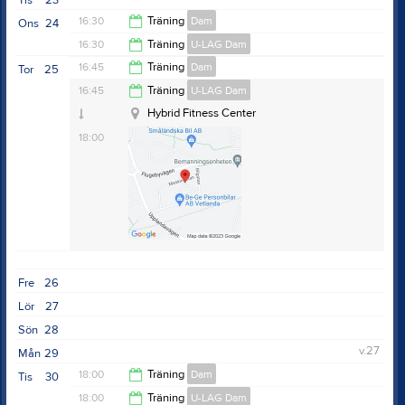
Tis
23
16:30
Träning
Dam
Ons
24
16:30
Träning
U-LAG Dam
18:00
16:45
Träning
Dam
Tor
25
18:00
16:45
Träning
U-LAG Dam
17:45
Hybrid Fitness Center
Hybrid Fitness Center
18:00
Anteckning:
Daniels pass börjar 17.00. Se till att ni är
Fre
26
uppvärmda genom att jogga, cykla eller ro innan.
Lör
27
Sön
28
v.27
Mån
29
18:00
Träning
Dam
Tis
30
18:00
Träning
U-LAG Dam