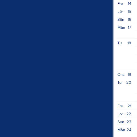
Fre
14
Lör
15
Sön
16
Mån
17
Tis
18
Ons
19
Tor
20
Fre
21
Lör
22
Sön
23
Mån
24