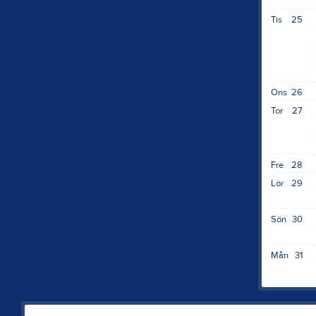
Tis
25
Ons
26
Tor
27
Fre
28
Lör
29
Sön
30
Mån
31