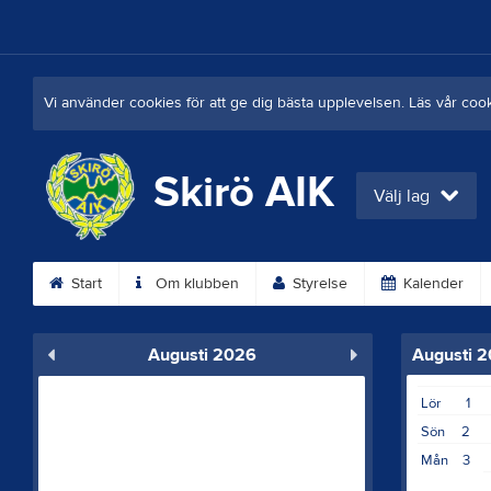
Vi använder cookies för att ge dig bästa upplevelsen. Läs vår coo
Skirö AIK
Välj lag
Start
Om klubben
Styrelse
Kalender
Augusti 2026
Augusti 
Lör
1
Sön
2
Mån
3