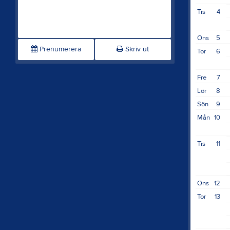
Tis
4
Ons
5
Prenumerera
Skriv ut
Tor
6
Fre
7
Lör
8
Sön
9
Mån
10
Tis
11
Ons
12
Tor
13