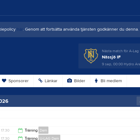
kiepolicy
här
. Genom att fortsätta använda tjänsten godkänner du denna.
Nästa match för A-Lag 
Nässjö IF
9 sep, 00:00
Hydro Ar
Sponsorer
Länkar
Bilder
Bli medlem
2026
17:30
Träning
Dam
17:30
Träning
U-LAG Dam