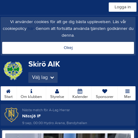
Logga in
Vi använder cookies för att ge dig bästa upplevelsen. Läs vår
cookiepolicy
här
. Genom att fortsätta använda tjänsten godkänner du
denna.
Okej
Skirö AIK
Välj lag
Start
Om klubben
Styrelse
Kalender
Sponsorer
Mer
Nästa match för A-Lag Herrar
Nässjö IF
9 sep, 00:00
Hydro Arena, Bandyhallen