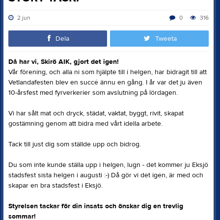
2 jun
0
316
Dela
Tweeta
Då har vi, Skirö AIK, gjort det igen!
Vår förening, och alla ni som hjälpte till i helgen, har bidragit till att
Vetlandafesten blev en succé ännu en gång. I år var det ju även
10-årsfest med fyrverkerier som avslutning på lördagen.
Vi har sålt mat och dryck, städat, vaktat, byggt, rivit, skapat
gostämning genom att bidra med vårt idella arbete.
Tack till just dig som ställde upp och bidrog.
Du som inte kunde ställa upp i helgen, lugn - det kommer ju Eksjö
stadsfest sista helgen i augusti :-) Då gör vi det igen, är med och
skapar en bra stadsfest i Eksjö.
Styrelsen tackar för din insats och önskar dig en trevlig
sommar!