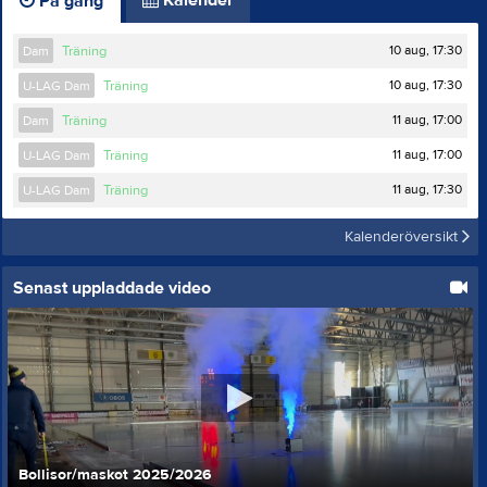
Kalender
På gång
10 aug, 17:30
Dam
Träning
10 aug, 17:30
U-LAG Dam
Träning
11 aug, 17:00
Dam
Träning
11 aug, 17:00
U-LAG Dam
Träning
11 aug, 17:30
U-LAG Dam
Träning
Kalenderöversikt
Senast uppladdade video
Bollisor/maskot 2025/2026