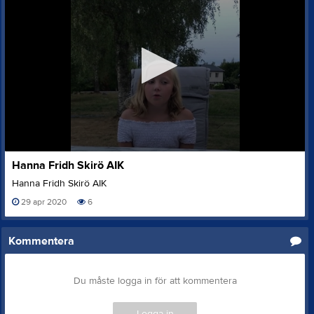
0
Hanna Fridh Skirö AIK
seconds
of
Hanna Fridh Skirö AIK
54
seconds
29 apr 2020
6
Kommentera
Du måste logga in för att kommentera
Logga in