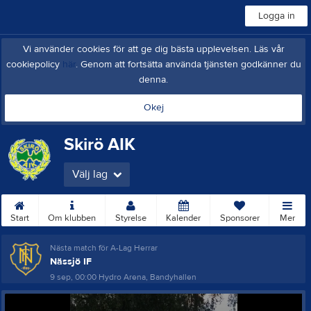
Logga in
Vi använder cookies för att ge dig bästa upplevelsen. Läs vår
cookiepolicy
här
. Genom att fortsätta använda tjänsten godkänner du
denna.
Okej
Skirö AIK
Välj lag
Start
Om klubben
Styrelse
Kalender
Sponsorer
Mer
Nästa match för A-Lag Herrar
Nässjö IF
9 sep, 00:00
Hydro Arena, Bandyhallen