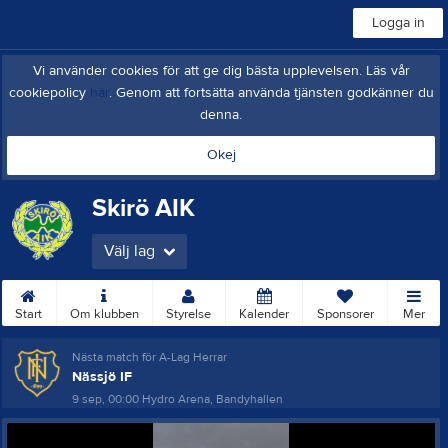
Logga in
Vi använder cookies för att ge dig bästa upplevelsen. Läs vår
cookiepolicy
här
. Genom att fortsätta använda tjänsten godkänner du
denna.
Okej
Skirö AIK
Välj lag
Start
Om klubben
Styrelse
Kalender
Sponsorer
Mer
Nästa match för A-Lag Herrar
Nässjö IF
9 sep, 00:00
Hydro Arena, Bandyhallen