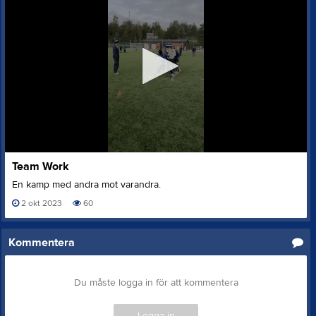
0
Team Work
seconds
of
En kamp med andra mot varandra.
1
minute,
2 okt 2023
60
49
seconds
Kommentera
Du måste logga in för att kommentera
Logga in